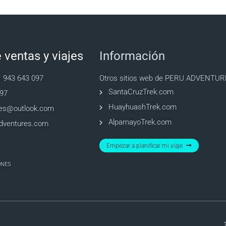
 ventas y viajes
Información
1 943 643 097
Otros sitios web de PERU ADVENTUR
SantaCruzTrek.com
097
HuayhuashTrek.com
res@outlook.com
AlpamayoTrek.com
adventures.com
Empezar a planificar mi viaje
ONES