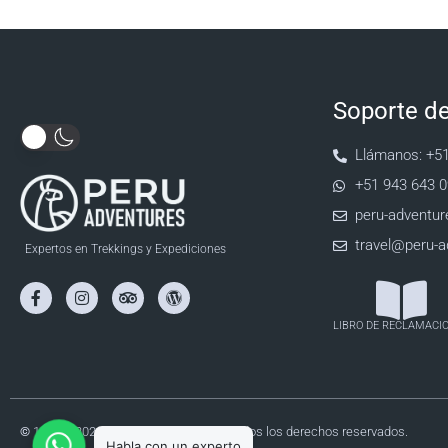
Soporte de
Llámanos: +5
+51 943 643 
peru-adventu
travel@peru-
Expertos en Trekkings y Expediciones
LIBRO DE RECLAMACI
©
1999 – 2026 PERU ADVENTURES. Todos los derechos reservados.
Habla con un experto